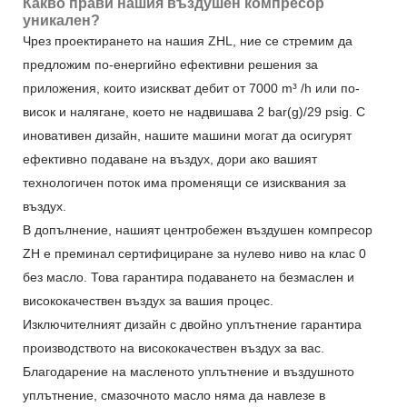
Какво прави нашия въздушен компресор
уникален?
Чрез проектирането на нашия ZHL, ние се стремим да
предложим по-енергийно ефективни решения за
приложения, които изискват дебит от 7000 m³ /h или по-
висок и налягане, което не надвишава 2 bar(g)/29 psig. С
иновативен дизайн, нашите машини могат да осигурят
ефективно подаване на въздух, дори ако вашият
технологичен поток има променящи се изисквания за
въздух.
В допълнение, нашият центробежен въздушен компресор
ZH е преминал сертифициране за нулево ниво на клас 0
без масло. Това гарантира подаването на безмаслен и
висококачествен въздух за вашия процес.
Изключителният дизайн с двойно уплътнение гарантира
производството на висококачествен въздух за вас.
Благодарение на масленото уплътнение и въздушното
уплътнение, смазочното масло няма да навлезе в