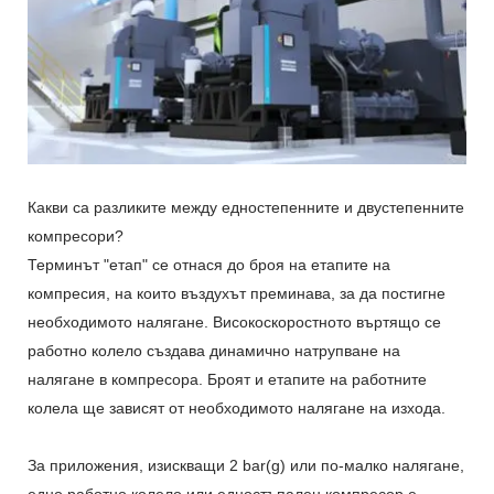
Какви са разликите между едностепенните и двустепенните
компресори?
Терминът "етап" се отнася до броя на етапите на
компресия, на които въздухът преминава, за да постигне
необходимото налягане. Високоскоростното въртящо се
работно колело създава динамично натрупване на
налягане в компресора. Броят и етапите на работните
колела ще зависят от необходимото налягане на изхода.
За приложения, изискващи 2 bar(g) или по-малко налягане,