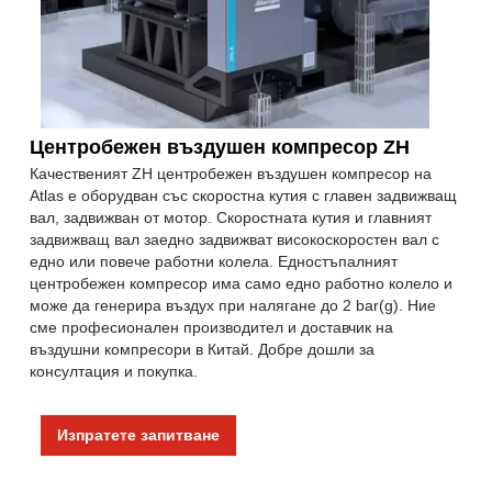
Центробежен въздушен компресор ZH
Качественият ZH центробежен въздушен компресор на
Atlas е оборудван със скоростна кутия с главен задвижващ
вал, задвижван от мотор. Скоростната кутия и главният
задвижващ вал заедно задвижват високоскоростен вал с
едно или повече работни колела. Едностъпалният
центробежен компресор има само едно работно колело и
може да генерира въздух при налягане до 2 bar(g). Ние
сме професионален производител и доставчик на
въздушни компресори в Китай. Добре дошли за
консултация и покупка.
Изпратете запитване