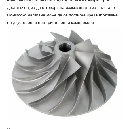
едно работно колело или едностъпален компресор е
достатъчен, за да отговори на изискванията за налягане.
По-високо налягане може да се постигне чрез използване
на двустепенни или тристепенни компресори.