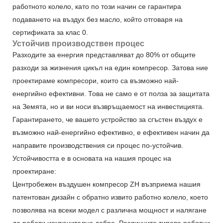
работното колело, като по този начин се гарантира
подаването на въздух без масло, който отговаря на
сертификата за клас 0.
Устойчив производствен процес
Разходите за енергия представляват до 80% от общите
разходи за жизнения цикъл на един компресор. Затова ние
проектираме компресори, които са възможно най-
енергийно ефективни. Това не само е от полза за защитата
на Земята, но и ви носи възвръщаемост на инвестицията.
Гарантирането, че вашето устройство за сгъстен въздух е
възможно най-енергийно ефективно, е ефективен начин да
направите производствения си процес по-устойчив.
Устойчивостта е в основата на нашия процес на
проектиране:
Центробежен въздушен компресор ZH възприема нашия
патентован дизайн с обратно извито работно колело, което
позволява на всеки модел с различна мощност и налягане
да работи изключително добре. Различните типове работни