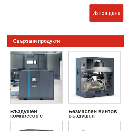
Изпращане
Свързани продукти
Въздушен
Безмаслен винтов
компресор с
въздушен
променлива
компресор с ниско
честота VSD
налягане