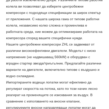
колела ви позволяват да изберете центробежни
компресори с подходящи спецификации за широк спектър
от приложения. С нашата широка гама от типове работни
колела, независимо колко сложна и променлива е
работната среда, ние можем да оптимизираме работата на
компресора според вашите специфични нужди.
Нашите центробежни компресори ZHL се задвижват от
различни високоефективни двигатели. Моделът с ниско
напрежение (не надвишаващ 560kW) е оборудван с
вграден стартер звезда/триъгълник. Предлагайте различни
варианти на двигатели, включително типове с въздушно и
водно охлаждане.
Импортираните водещи лопатки могат ефективно да
регулират скоростта на потока, като по този начин лесно
реагират на променящите се изисквания за въздух. В
сравнение с използването на вносни клапани,
регулируемите вносни направляващи лопатки могат да