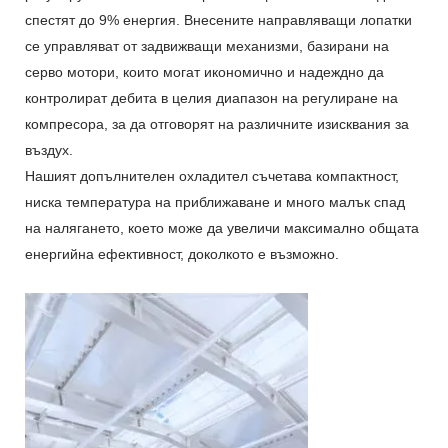
спестят до 9% енергия. Внесените направляващи лопатки
се управляват от задвижващи механизми, базирани на
серво мотори, които могат икономично и надеждно да
контролират дебита в целия диапазон на регулиране на
компресора, за да отговорят на различните изисквания за
въздух.
Нашият допълнителен охладител съчетава компактност,
ниска температура на приближаване и много малък спад
на налягането, което може да увеличи максимално общата
енергийна ефективност, доколкото е възможно.