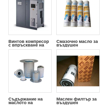
Винтов компресор
Смазочно масло за
с впръскване на
въздушен
масло
компресор
Съдържание на
Маслен филтър за
маслото на
въздушен
въздушния
компресор