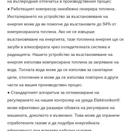
на въглеродния отпечатък в производствения процес:
● Работещият компресор неизбежно генерира топлина.
Инсталирането на устройство за възстановяване на
енергия може да ви помогне да възстановите до 94% от
компресираната топлина. Ако не се извърши
възстановяване на енергията, тази топлинна енергия ще се
загуби в атмосферата чрез охладителната система и
радиацията. Нашето устройство за възстановяване на
енергия използва компресирана топлина за загряване на
вода. Топлата вода може да се използва за санитарни
цели, отопление и може да се използва повторно в други
части на вашия производствен процес.
● Стандартният алгоритъм за оптимизиране на
регулирането на нашия контролер на уреда Elektronikon®
може ефективно да разшири обхвата на регулиране на
машината, доколкото е възможно. Това може да ограничи
отработените газове и да подобри енергийната
ефективност при всякакви работни условия.