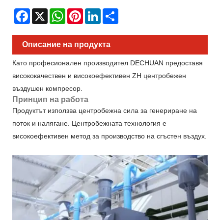
Facebook
X
WhatsApp
Pinterest
LinkedIn
Share
Описание на продукта
Като професионален производител DECHUAN предоставя
висококачествен и високоефективен ZH центробежен
въздушен компресор.
Принцип на работа
Продуктът използва центробежна сила за генериране на
поток и налягане. Центробежната технология е
високоефективен метод за производство на сгъстен въздух.