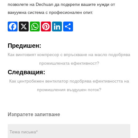
позволете на Dechuan да подкрепи вашите нужди от
вакуумна система с професионален опит.
Facebook
X
WhatsApp
Pinterest
LinkedIn
Share
Предишен:
Как винтовият компресор с впръскване на масло подобрява
промишлената ефективност?
Следващия:
Как центробежен вентилатор подобрява ефективността на
промишления въздушен поток?
Изпратете запитване