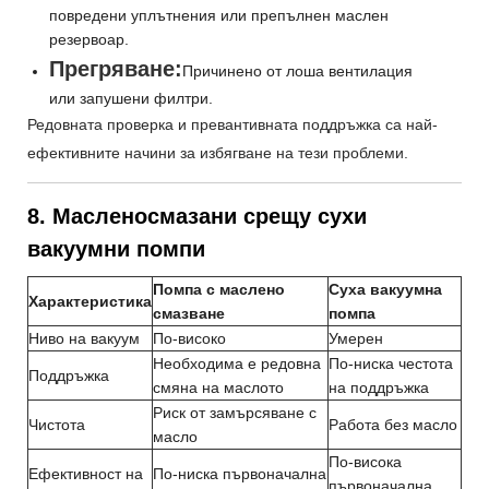
повредени уплътнения или препълнен маслен
резервоар.
Прегряване:
Причинено от лоша вентилация
или запушени филтри.
Редовната проверка и превантивната поддръжка са най-
ефективните начини за избягване на тези проблеми.
8. Масленосмазани срещу сухи
вакуумни помпи
Помпа с маслено
Суха вакуумна
Характеристика
смазване
помпа
Ниво на вакуум
По-високо
Умерен
Необходима е редовна
По-ниска честота
Поддръжка
смяна на маслото
на поддръжка
Риск от замърсяване с
Чистота
Работа без масло
масло
По-висока
Ефективност на
По-ниска първоначална
първоначална