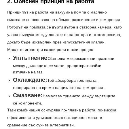
2. Обяснен принцип на работа
Принципът на работа на вакуумна помпа с маслено
смазване се основава на обемно разширение и компресия.
Роторът на помпата се върти вътре в статорна камера, като
улавя въздуха между лопатките на ротора и го компресира,
докато бъде изхвърлен през изпускателния клапан.
Маслото играе три важни роли в този процес:
Уплътнение:
Запълва микроскопични празнини
между движещите се части, предотвратявайки
изтичане на газ.
Охлаждане:
Той абсорбира топлината,
генерирана по време на циклите на компресия.
Смазване:
Намалява триенето между въртящите
се компоненти.
Тази комбинация осигурява по-плавна работа, по-висока
ефективност и удължен експлоатационен живот в
сравнение със сухите алтернативи.