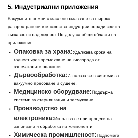
5. Индустриални приложения
Вакуумните помпи с маслено смазване са широко
разпространени в множество индустрии поради своята
гъвкавост и надеждност. По-долу са общи области на
приложение:
Опаковка за храна:
Удължава срока на
годност чрез премахване на кислорода от
запечатаните опаковки.
Дървообработка:
Използва се в системи за
вакуумно пресоване и сушене.
Медицинско оборудване:
Поддържа
системи за стерилизация и засмукване.
Производство на
електроника:
Използва се при процеси на
запояване и обработка на компоненти.
Химическа промишленост:
Подпомага