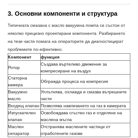
3. Основни компоненти и структура
Типичната смазана с масло вакуумна помпа се състои от
няколко прецизно проектирани компонента. Разбирането
на тези части помага на операторите да диагностицират
проблемите по-ефективно.
Компонент
функция
Създава въртеливо движение за
Ротор
компресиране на въздух
Статорна
Обгражда процеса на компресия
камера
Вакуумно
Уплътнява, охлажда и смазва вътрешните
масло
части
Входящ клапан
Позволява навлизането на газ в камерата
Изпускателен
Освобождава сгъстен газ и отделяне на
клапан
маслена мъгла
Маслен
Отстранява маслените частици от
сепаратор
отработените газове