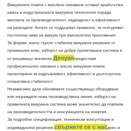
Вакуумните помпи с маслено смазване остават крайъгълен
камък в индустриалната вакуумна технология поради
високата си производителност, надеждност и ефективност
на разходите. Когато се поддържат правилно, те осигуряват
постоянни нива на вакуум при взискателни приложения.
За фирми, които търсят стабилни вакуумни решения от
промишлен клас, изборът на добре проектирана система е
Дечуан
от решаващо значение.
предоставя
професионално смазани с масло вакуумни помпи,
проектирани за издръжливост, ефективност и дългосрочна
оперативна стабилност.
Независимо дали обновявате съществуващо оборудване
или изграждате нова производствена линия, изборът на
правилната вакуумна система може значително да повлияе
на производителността и консумацията на енергия.
За подробни спецификации, технически консултации и
свържете се с нас
индивидуални решения,
днес и