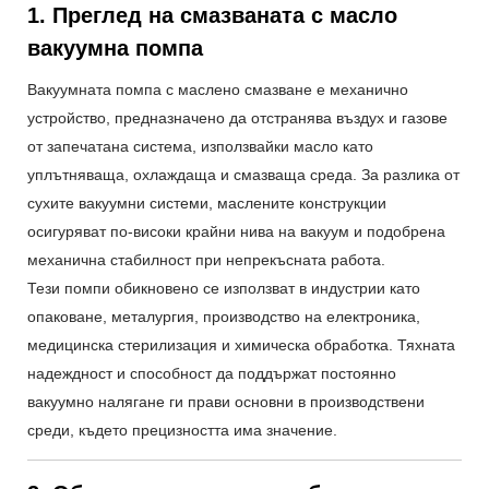
1. Преглед на смазваната с масло
вакуумна помпа
Вакуумната помпа с маслено смазване е механично
устройство, предназначено да отстранява въздух и газове
от запечатана система, използвайки масло като
уплътняваща, охлаждаща и смазваща среда. За разлика от
сухите вакуумни системи, маслените конструкции
осигуряват по-високи крайни нива на вакуум и подобрена
механична стабилност при непрекъсната работа.
Тези помпи обикновено се използват в индустрии като
опаковане, металургия, производство на електроника,
медицинска стерилизация и химическа обработка. Тяхната
надеждност и способност да поддържат постоянно
вакуумно налягане ги прави основни в производствени
среди, където прецизността има значение.