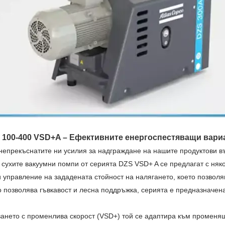
 100-400 VSD+A – Ефективните енергоспестяващи вари
 непрекъснатите ни усилия за надграждане на нашите продуктови 
 сухите вакуумни помпи от серията DZS VSD+ A се предлагат с ня
 управление на зададената стойност на налягането, което позвол
о позволява гъвкавост и лесна поддръжка, серията е предназначен
ането с променлива скорост (VSD+) той се адаптира към променящ