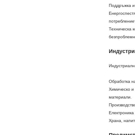
Поддръжка и 
Енергоспест
потреблениет
Техническа к
безпроблемн
Индустри
Индустриална
Обработка на
Химическо и 
материали.
Производств
Електроника 
Храна, напит
Предимст