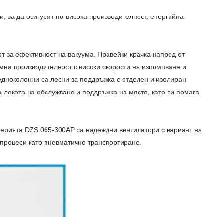
, за да осигурят по-висока производителност, енергийна
рт за ефективност на вакуума. Правейки крачка напред от
мна производителност с високи скорости на изпомпване и
едноколонни са лесни за поддръжка с отделен и изолиран
 лекота на обслужване и поддръжка на място, като ви помага
 серията DZS 065-300AP са надеждни вентилатори с вариант на
а процеси като пневматично транспортиране.