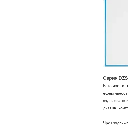
Серия DZS
Като част от
ефективност,
задвижване и
дизайн, койт
Чрез задвижв