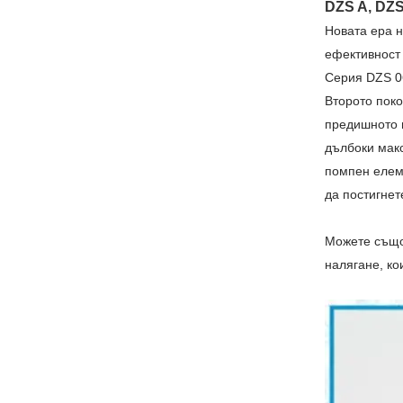
DZS A, DZ
Новата ера н
ефективност 
Серия DZS 0
Второто поко
предишното п
дълбоки макс
помпен елеме
да постигнет
Можете също 
налягане, ко