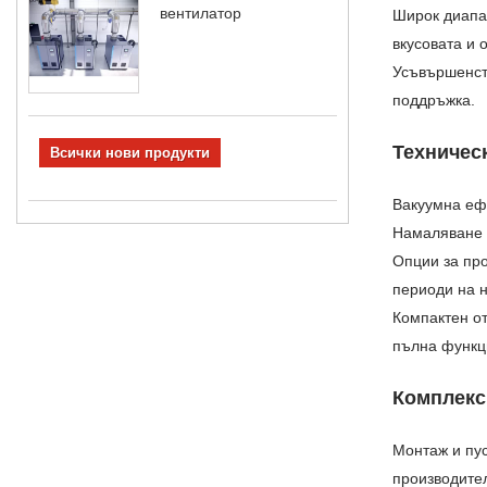
вентилатор
Широк диапа
вкусовата и 
Усъвършенст
поддръжка.
Техничес
Всички нови продукти
Вакуумна еф
Намаляване н
Опции за про
периоди на н
Компактен о
пълна функц
Комплекс
Монтаж и пус
производител