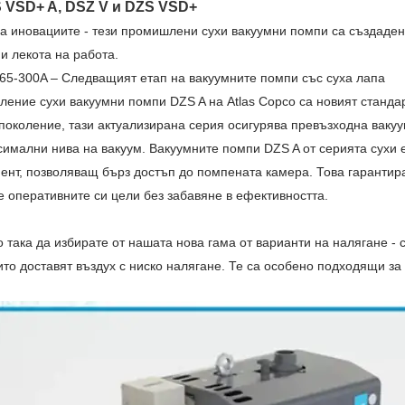
S VSD+ A, DSZ V и DZS VSD+
а иновациите - тези промишлени сухи вакуумни помпи са създадени
и лекота на работа.
65-300A – Следващият етап на вакуумните помпи със суха лапа
ление сухи вакуумни помпи DZS A на Atlas Copco са новият станда
околение, тази актуализирана серия осигурява превъзходна вакуу
имални нива на вакуум. Вакуумните помпи DZS A от серията сухи 
нт, позволяващ бърз достъп до помпената камера. Това гарантира
е оперативните си цели без забавяне в ефективността.
така да избирате от нашата нова гама от варианти на налягане -
ито доставят въздух с ниско налягане. Те са особено подходящи з