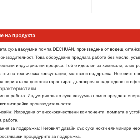
е на продукта
та суха вакуумна помпа DECHUAN, произведена от водещ китайски 
оизводителност. Това оборудване предлага работа без масло, ус
рецизни индустриални процеси. Той е идеален за химикали, елект
с пълна техническа консултация, монтаж и поддръжка. Неговият е
а веригата за доставки гарантират дългосрочна надеждност и ефек
арактеристики
ивна работа: Индустриалната суха вакуумна помпа предлага енер
аксимизирайки производителността.
зайн: Изградена от висококачествени компоненти, помпата е усто
а работа.
ания за поддръжка: Неговият дизайн със сухи нокти елиминира не
ростявайки процедурите за поддръжка.