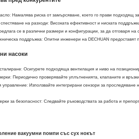
асло: Намалява риска от замърсяване, което го прави подходящ з
спестяване на разходи: Високата ефективност и ниската поддръж
редлага се в различни размери и конфигурации, за да отговаря на
ехническа поддръжка: Опитни инженери на DECHUAN предоставят пр
ни насоки
нсталиране: Осигурете подходяща вентилация и ниво на позициони
ерки: Периодично проверявайте уплътненията, клапаните и връзки
 управление: Използвайте интегрирани сензори за проследяване н
рки за безопасност: Следвайте ръководствата за работа и препор
оление вакуумни помпи със сух нокът