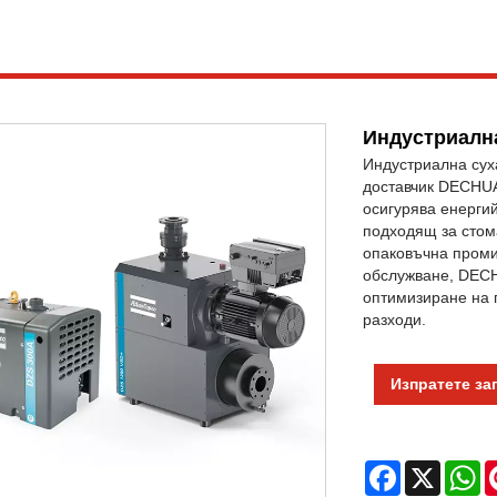
Индустриалн
Индустриална сух
доставчик DECHUA
осигурява енерги
подходящ за стом
опаковъчна проми
обслужване, DECH
оптимизиране на 
разходи.
Изпратете за
Facebook
X
W