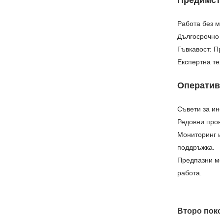
Работа без м
Дългосрочно 
Гъвкавост: П
Експертна т
Оператив
Съвети за и
Редовни пров
Мониторинг и
поддръжка.
Предпазни ме
работа.
Второ пок