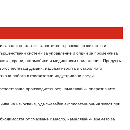
завод и доставчик, гарантира първокласно качество и
ъвършенствани системи за управление и опции за променлива
роника, храни, автомобили и медицински приложения. Продуктът
нергоспестяващ дизайн, издръжливостта и стабилното
тивна работа в взискателни индустриални среди.
госпестяваща производителност, намалявайки оперативните
йчива на износване, удължавайки експлоатационния живот при
обходимостта от смазване с масло, намалявайки времето за