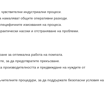
а чувствителни индустриални процеси.
ка намаляват общите оперативни разходи.
 специфичните изисквания на процеса.
актически насоки и отстраняване на проблеми.
ране за оптимална работа на помпата.
те, за да предотвратите прекъсване.
а производителността и предвиждане на нуждите от
ъчителните процедури, за да поддържате безопасни условия на