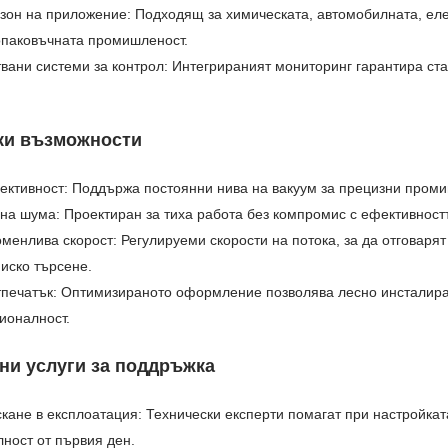
зон на приложение: Подходящ за химическата, автомобилната, еле
опаковъчната промишленост.
вани системи за контрол: Интегрираният мониторинг гарантира ст
ки възможности
ективност: Поддържа постоянни нива на вакуум за прецизни пром
а шума: Проектиран за тиха работа без компромис с ефективност
менлива скорост: Регулируеми скорости на потока, за да отговаря
иско търсене.
тпечатък: Оптимизираното оформление позволява лесно инсталира
ионалност.
ни услуги за поддръжка
кане в експлоатация: Технически експерти помагат при настройкат
ност от първия ден.