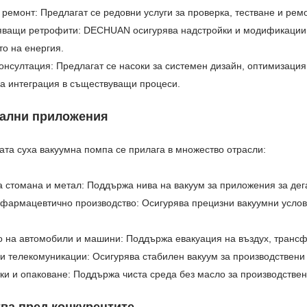
ремонт: Предлагат се редовни услуги за проверка, тестване и ремо
яващи ретрофити: DECHUAN осигурява надстройки и модификации 
о на енергия.
онсултация: Предлагат се насоки за системен дизайн, оптимизация
а интеграция в съществуващи процеси.
ални приложения
та суха вакуумна помпа се прилага в множество отрасли:
 стомана и метал: Поддържа нива на вакуум за приложения за дег
фармацевтично производство: Осигурява прецизни вакуумни услови
о на автомобили и машини: Поддържа евакуация на въздух, трансф
и телекомуникации: Осигурява стабилен вакуум за производствени
ки и опаковане: Поддържа чиста среда без масло за производстве
ва пред конкурентите