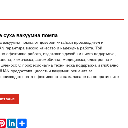
а суха вакуумна помпа
а вакуумна помпа от доверен китайски производител и
N гарантира високо качество и надеждна работа. Той
йно ефективна работа, издръжлив дизайн и ниска поддръжка,
анена, химическа, автомобилна, медицинска, електронна и
шленост. С професионална техническа поддръжка и глобално
UAN предоставя цялостни вакуумни решения за
производствената ефективност и намаляване на оперативните
питване
hatsApp
Pinterest
LinkedIn
Share