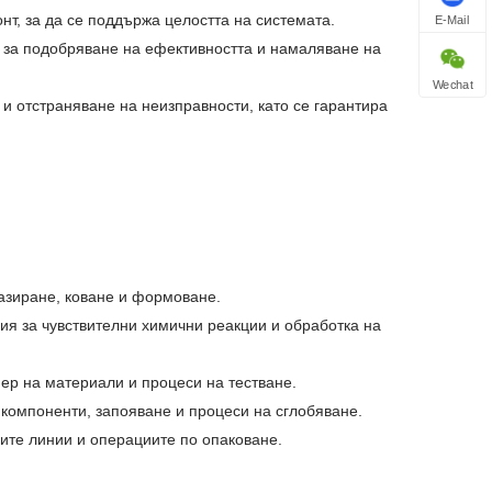
нт, за да се поддържа целостта на системата.
E-Mail
за подобряване на ефективността и намаляване на
Wechat
 и отстраняване на неизправности, като се гарантира
азиране, коване и формоване.
я за чувствителни химични реакции и обработка на
ер на материали и процеси на тестване.
 компоненти, запояване и процеси на сглобяване.
ните линии и операциите по опаковане.